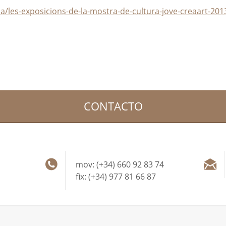
ia/les-exposicions-de-la-mostra-de-cultura-jove-creaart-201
CONTACTO
mov: (+34) 660 92 83 74
fix: (+34) 977 81 66 87