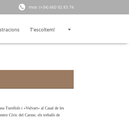
mov: (+34) 660 92 83 74
stracions
T'escoltem!
na Turellols i «Vulvart» al Casal de les
entre Cívic del Carme, els treballs de