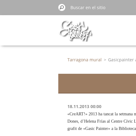
Tarragona mural
>
Gasicpainter 
18.11.2013 00:00
«CreART!» 2013 ha tancat la setmana més 
Dones, d’Helena Frías al Centre Cívic Ll
grafit de «Gasic Painter» a la Bibliotec