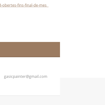
3-obertes-fins-final-de-mes
gasicpai
nter@gma
il.com