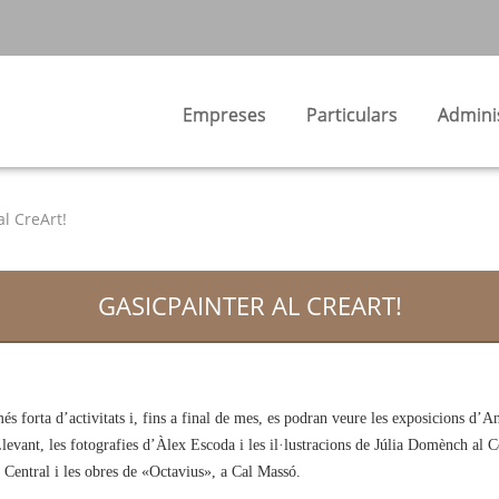
Empreses
Particulars
Admini
al CreArt!
GASICPAINTER AL CREART!
forta d’activitats i, fins a final de mes, es podran veure les exposicions d’An
evant, les fotografies d’Àlex Escoda i les il·lustracions de Júlia Domènch al C
a Central i les obres de «Octavius», a Cal Massó.