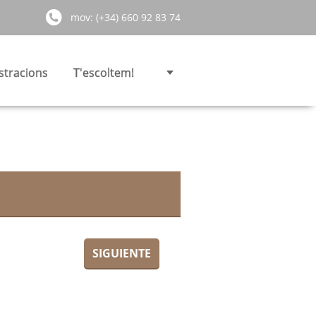
mov: (+34) 660 92 83 74
stracions
T'escoltem!
SIGUIENTE