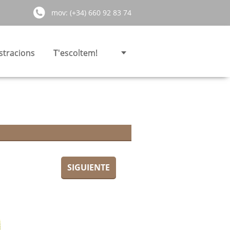
mov: (+34) 660 92 83 74
stracions
T'escoltem!
SIGUIENTE