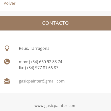
Volver
CONTACTO
Reus, Tarragona
mov: (+34) 660 92 83 74
fix: (+34) 977 81 66 87
gasicpai
nter@gma
il.com
www.gasicpainter.com