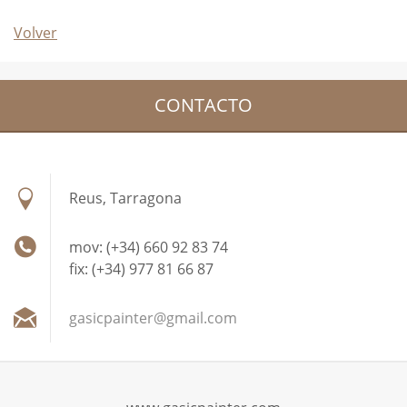
Volver
CONTACTO
Reus, Tarragona
mov: (+34) 660 92 83 74
fix: (+34) 977 81 66 87
gasicpai
nter@gma
il.com