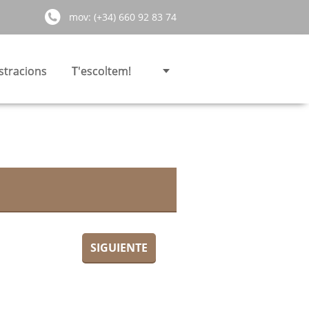
mov: (+34) 660 92 83 74
stracions
T'escoltem!
SIGUIENTE