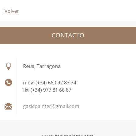
Volver
CONTACTO
Reus, Tarragona
mov: (+34) 660 92 83 74
fix: (+34) 977 81 66 87
gasicpai
nter@gma
il.com