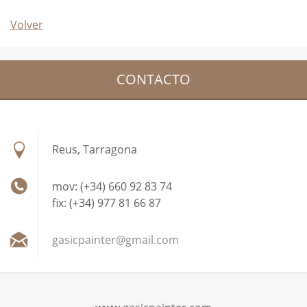
Volver
CONTACTO
Reus, Tarragona
mov: (+34) 660 92 83 74
fix: (+34) 977 81 66 87
gasicpai
nter@gma
il.com