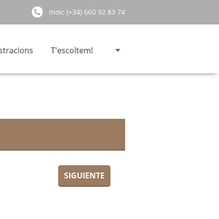
mov: (+34) 660 92 83 74
stracions
T'escoltem!
SIGUIENTE