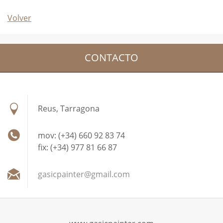
Volver
CONTACTO
Reus, Tarragona
mov: (+34) 660 92 83 74
fix: (+34) 977 81 66 87
gasicpai
nter@gma
il.com