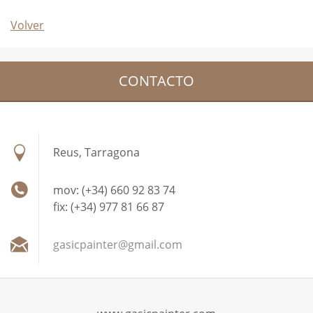
Volver
CONTACTO
Reus, Tarragona
mov: (+34) 660 92 83 74
fix: (+34) 977 81 66 87
gasicpai
nter@gma
il.com