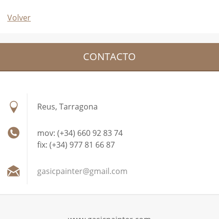
Volver
CONTACTO
Reus, Tarragona
mov: (+34) 660 92 83 74
fix: (+34) 977 81 66 87
gasicpai
nter@gma
il.com