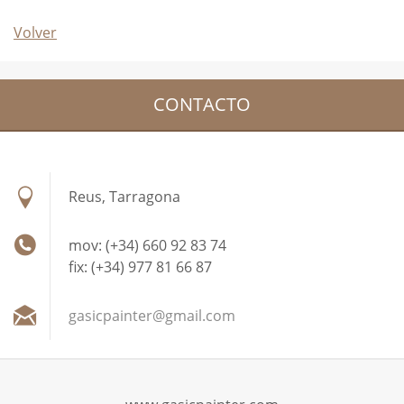
Volver
CONTACTO
Reus, Tarragona
mov: (+34) 660 92 83 74
fix: (+34) 977 81 66 87
gasicpai
nter@gma
il.com