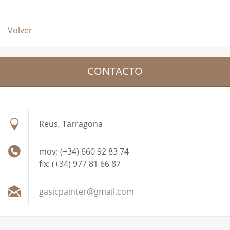
Volver
CONTACTO
Reus, Tarragona
mov: (+34) 660 92 83 74
fix: (+34) 977 81 66 87
gasicpai
nter@gma
il.com