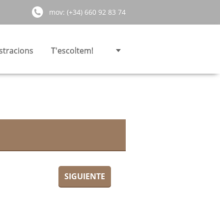
mov: (+34) 660 92 83 74
stracions
T'escoltem!
SIGUIENTE