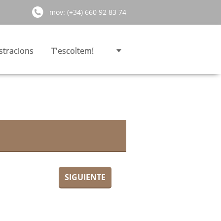
mov: (+34) 660 92 83 74
stracions
T'escoltem!
SIGUIENTE