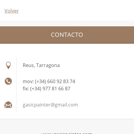
Volver
CONTACTO
Reus, Tarragona
mov: (+34) 660 92 83 74
fix: (+34) 977 81 66 87
gasicpai
nter@gma
il.com