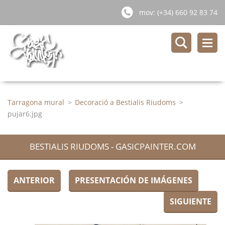
mov: (+34) 660 92 83 74
Tarragona mural
>
Decoració a Bestialis Riudoms
>
pujar6.jpg
BESTIALIS RIUDOMS - GASICPAINTER.COM
ANTERIOR
PRESENTACIÓN DE IMÁGENES
SIGUIENTE