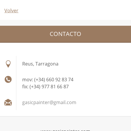
Volver
CONTACTO
Reus, Tarragona
mov: (+34) 660 92 83 74
fix: (+34) 977 81 66 87
gasicpai
nter@gma
il.com