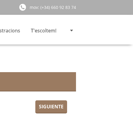
mov: (+34) 660 92 83 74
stracions
T'escoltem!
SIGUIENTE